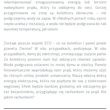
rekompensować zmagazynowaną energią lub letnimi
nadwyżkami prądu, który to oddajemy do sieci. Gorzej
przygotowane na zimę są kolektory słoneczne – nie
podgrzejemy wody na zapas. W chłodnych porach roku, sporo
ciepła ucieka z instalacji, a woda nie będzie podgrzana do tak
wysokiej temperatury, jak latem.
Zostaje jeszcze aspekt ECO – co na kolektor i panel powie
planeta Ziemia? W obu przypadkach, podziękuje. W obu
przypadkach, damy jej odetchnąć, zmniejszając zużycie paliw.
Za kolektory powinni nam być wdzięczni również sąsiedzi.
Woda podgrzana solarami to mniej dymu w okolicy. Panele
fotowoltaiczne wyprodukują nam prąd, który możemy użyć
do różnych celów, produkt uniwersalny. Naszą własną dobrą
energię elektryczną, która nie popłynie do nas z elektrowni
węglowej. Efekt będzie bardziej globalny, ale odczujemy go
też bezpośrednio, przyglądając się rachunkom za prąd. Ale
jakim rachunkom?