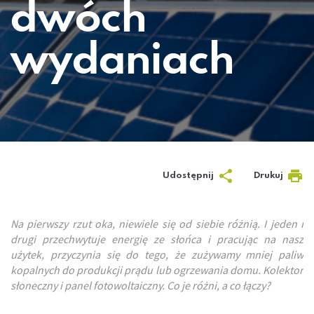
dwóch
wydaniach
Udostępnij
Drukuj
Na pierwszy rzut oka, niewiele się od siebie różnią. I jeden i
drugi przechwytuje energię ze słońca i pracując na nasz
użytek, przyczynia się do tego, że zużywamy mniej paliw
kopalnych do produkcji prądu lub ogrzewania domu. Kolektor
słoneczny i panel fotowoltaiczny. Co je różni, a co łączy?